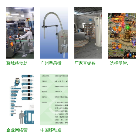
务系统助力
关UTT
业网络技术
姿中专网络
连锁店高效
5830G 提
服务 从数
设备销售专
管理_商用_
升信息应用
字化赋想到
业招生简章
科技时代_
与网络设备
商业变现
新浪网
销售的新利
器
聊城移动助
广州番禺微
厂家直销各
选择明智,
力山东省
至包装设备
种水产养殖
游戏官方网
5G工作现
厂 以专业
设备工厂化
络手游戏厂
场会 打造
网络技术服
循环水养殖
家引领致富
5G+智慧工
务赋能智能
系统批发–
方向!
厂新典范
制造
厂家直销各
种水产养殖
设备工厂化
企业网络营
中国移动通